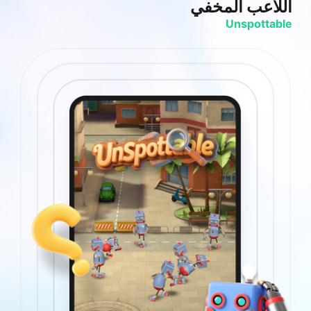
اللاعب المخفي
حال
Deck
Unspottable